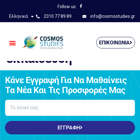
Follow us:
Ελληνικά
2310 77 89 89
info@cosmostudies.gr
Επαγγελματική
ΕΠΙΚΟΙΝΩΝΊΑ
εκπαίδευση
Κάνε Εγγραφή Για Να Μαθαίνεις
Τα Νέα Και Τις Προσφορές Μας
ΕΓΓΡΑΦΗ