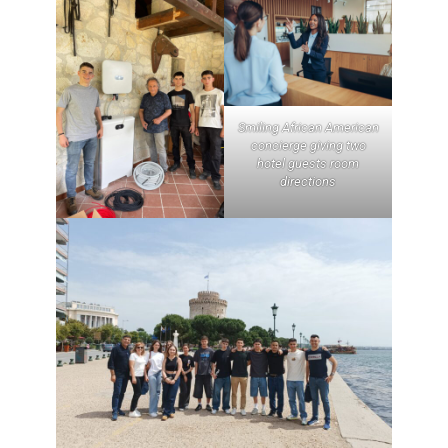
Smiling African American
concierge giving two
hotel guests room
directions